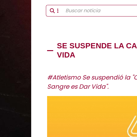
SE SUSPENDE LA C
VIDA
#Atletismo Se suspendió la "C
Sangre es Dar Vida".