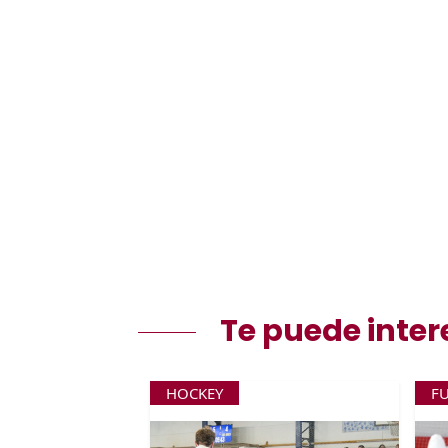
Te puede inter
HOCKEY
F