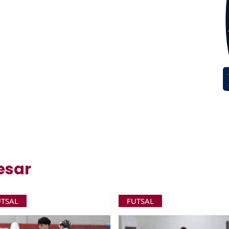
esar
UTSAL
FUTSAL