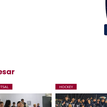
esar
UTSAL
HOCKEY