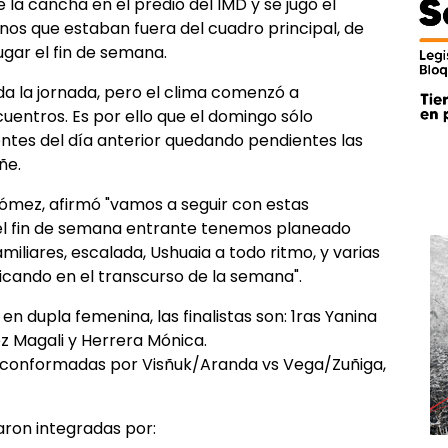
e la cancha en el predio del IMD y se jugó el
inos que estaban fuera del cuadro principal, de
ugar el fin de semana.
da la jornada, pero el clima comenzó a
uentros. Es por ello que el domingo sólo
entes del día anterior quedando pendientes las
ñe.
ómez, afirmó "vamos a seguir con estas
a el fin de semana entrante tenemos planeado
miliares, escalada, Ushuaia a todo ritmo, y varias
cando en el transcurso de la semana".
en dupla femenina, las finalistas son: 1ras Yanina
ez Magali y Herrera Mónica.
 conformadas por Visñuk/Aranda vs Vega/Zuñiga,
daron integradas por: