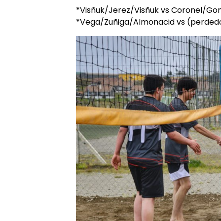
*Visñuk/Jerez/Visñuk vs Coronel/Go
*Vega/Zuñiga/Almonacid vs (perdedor