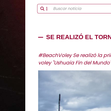
SE REALIZÓ EL TOR
#BeachVoley Se realizó la pr
voley "Ushuaia Fin del Mundo"