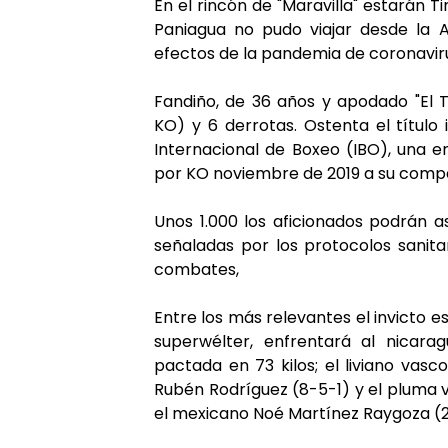
En el rincón de "Maravilla" estarán T
Paniagua no pudo viajar desde la Ar
efectos de la pandemia de coronavir
Fandiño, de 36 años y apodado "El T
KO) y 6 derrotas. Ostenta el título
Internacional de Boxeo (IBO), una e
por KO noviembre de 2019 a su compa
Unos 1.000 los aficionados podrán as
señaladas por los protocolos sanit
combates,
Entre los más relevantes el invicto
superwélter, enfrentará al nicar
pactada en 73 kilos; el liviano vas
Rubén Rodríguez (8-5-1) y el pluma 
el mexicano Noé Martínez Raygoza (2