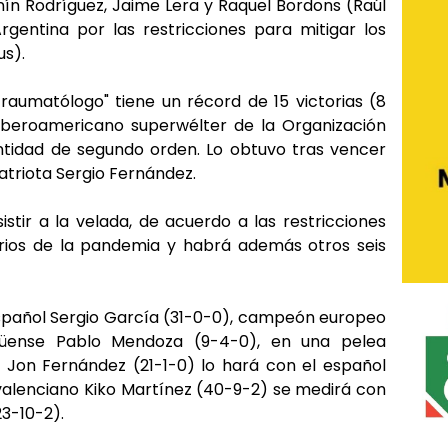
inín Rodríguez, Jaime Lera y Raquel Bordons (Raúl
gentina por las restricciones para mitigar los
us).
raumatólogo" tiene un récord de 15 victorias (8
 iberoamericano superwélter de la Organización
ntidad de segundo orden. Lo obtuvo tras vencer
triota Sergio Fernández.
istir a la velada, de acuerdo a las restricciones
arios de la pandemia y habrá además otros seis
 español Sergio García (31-0-0), campeón europeo
agüense Pablo Mendoza (9-4-0), en una pelea
co Jon Fernández (21-1-0) lo hará con el español
valenciano Kiko Martínez (40-9-2) se medirá con
3-10-2).