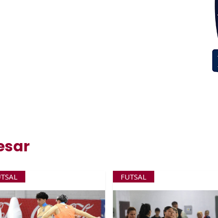
esar
UTSAL
FUTSAL