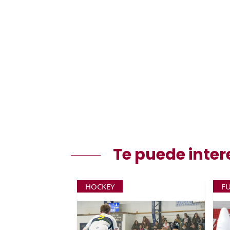
Te puede inter
HOCKEY
F