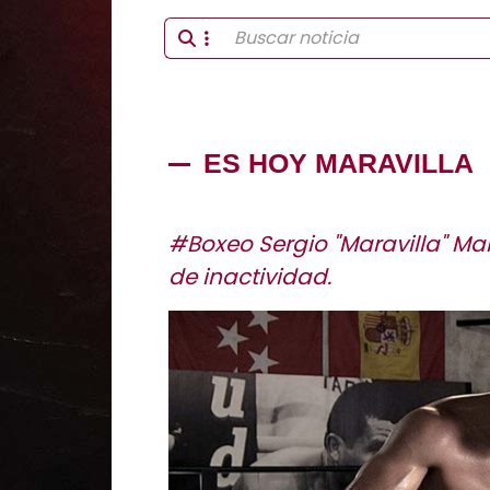
ES HOY MARAVILLA
#Boxeo Sergio "Maravilla" Mar
de inactividad.