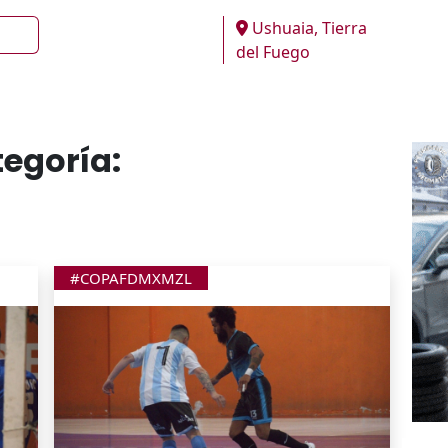
Ushuaia, Tierra
del Fuego
tegoría:
#COPAFDMXMZL