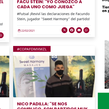
EL
FACU STEIN: "YO CONOZCO A
CADA UNO COMO JUEGA"
#Futsal ¡Reviví las declaraciones de Facundo
Stein, jugador "Sweet Harmony" del partido!
o!
22/02/2021
#COPAFDMXMZL
NICO PADILLA: "SE NOS
A
COMPLICO, SON PARTIDOS MUY