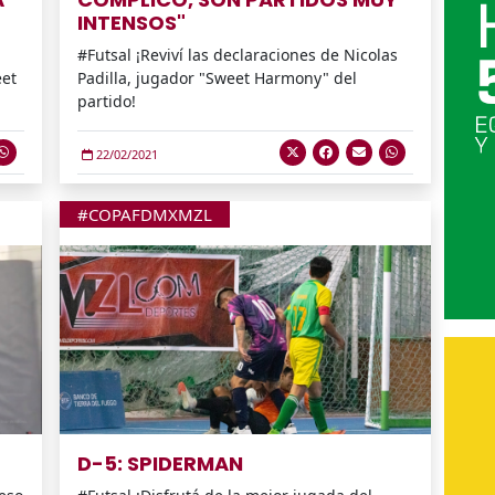
INTENSOS"
#Futsal ¡Reviví las declaraciones de Nicolas
eet
Padilla, jugador "Sweet Harmony" del
partido!
22/02/2021
#COPAFDMXMZL
D-5: SPIDERMAN