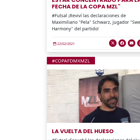
FECHA DE LA COPA MZL"
#Futsal ¡Reviví las declaraciones de
Maximiliano "Pela" Schwarz, jugador "Sw
Harmony" del partido!
22/02/2021
#COPAFDMXMZL
LA VUELTA DEL HUESO