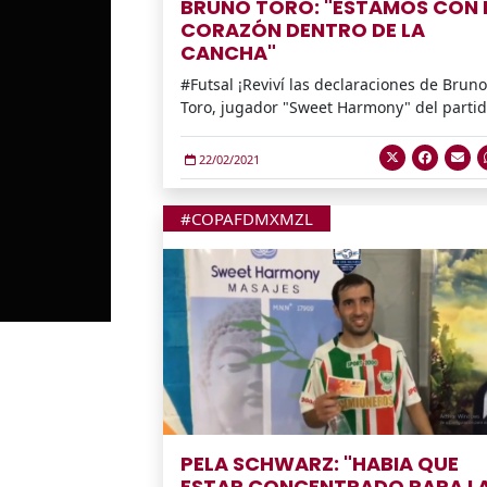
BRUNO TORO: "ESTAMOS CON 
CORAZÓN DENTRO DE LA
CANCHA"
#Futsal ¡Reviví las declaraciones de Bruno
Toro, jugador "Sweet Harmony" del partid
22/02/2021
#COPAFDMXMZL
PELA SCHWARZ: "HABIA QUE
ESTAR CONCENTRADO PARA L