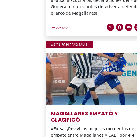
#Futsal ¡Escuchá las declaraciones del H
Grigera minutos antes de volver a defend
el arco de Magallanes!
22/02/2021
#COPAFDMXMZL
MAGALLANES EMPATÓ Y
CLASIFICÓ
#Futsal ¡Reviví los mejores momentos del
empate entre Magallanes y CAEF por 4-4,