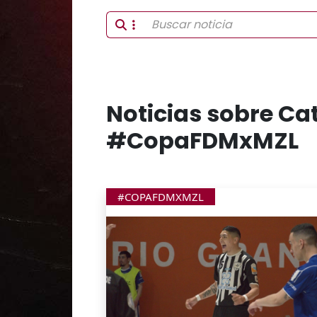
Noticias sobre Ca
#CopaFDMxMZL
#COPAFDMXMZL