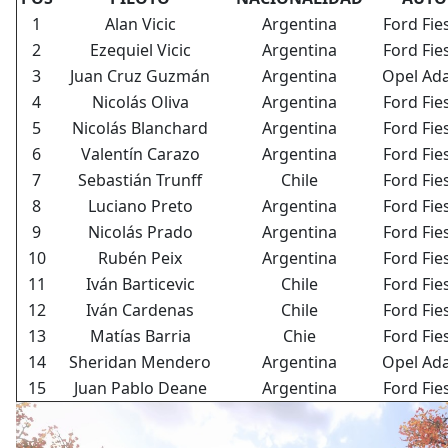
1
Alan Vicic
Argentina
Ford Fie
2
Ezequiel Vicic
Argentina
Ford Fie
3
Juan Cruz Guzmán
Argentina
Opel Ad
4
Nicolás Oliva
Argentina
Ford Fie
5
Nicolás Blanchard
Argentina
Ford Fie
6
Valentín Carazo
Argentina
Ford Fie
7
Sebastián Trunff
Chile
Ford Fie
8
Luciano Preto
Argentina
Ford Fie
9
Nicolás Prado
Argentina
Ford Fie
10
Rubén Peix
Argentina
Ford Fie
11
Iván Barticevic
Chile
Ford Fie
12
Iván Cardenas
Chile
Ford Fie
13
Matías Barria
Chie
Ford Fie
14
Sheridan Mendero
Argentina
Opel Ad
15
Juan Pablo Deane
Argentina
Ford Fie