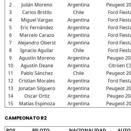
2
Julián Moreno
Argentina
Peugeot 2
3
Carlos Brstilo
Chile
Ford Fiest
4
Miguel Vargas
Argentina
Ford Fiest
5
Eric Fernández
Argentina
Ford Fiest
6
Marcelo Carazo
Argentina
Ford Fiest
7
Alejandro Oberst
Argentina
Ford Fiest
8
Ignacio Aguilar
Chile
Ford Fiest
9
Agustín Moreno
Argentina
Peugeo 20
10
Agustín Deane
Argentina
Citröen C
11
Pablo Sánchez
Chile
Peugeot 2
12
Cristian Morales
Argentina
Ford Fiest
13
Jonatan Silguero
Argentina
Peugeot 2
14
Oscar Ortiz
Argentina
Peugeo 20
15
Matías Espinoza
Argentina
Peugeot 2
CAMPEONATO R2
POS
PILOTO
NACIONALIDAD
AUTO