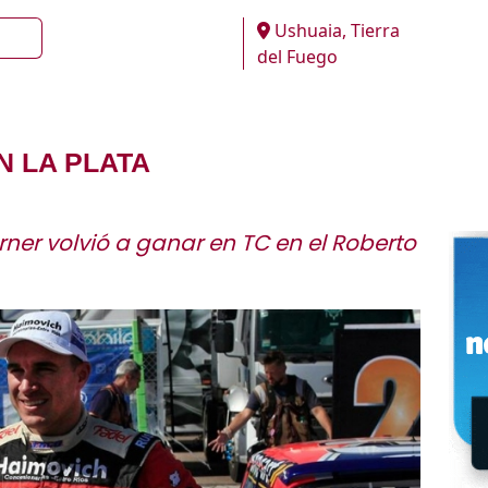
Ushuaia, Tierra
del Fuego
 LA PLATA
er volvió a ganar en TC en el Roberto