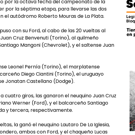
go por la octava fecha del campeonato de la
yer por la séptima etapa, para llevarse las dos
n el autódromo Roberto Mouras de La Plata.
uso con su Ford, al cabo de las 20 vueltas al
 Juan Cruz Benvenuti (Torino), al quilmeño
Santiago Mangoni (Chevrolet), y el saltense Juan
ense Leonel Pernía (Torino), el marplatense
carceño Diego Ciantini (Torino), el uruguayo
ense Jonatan Castellano (Dodge).
, a cuatro giros, las ganaron el neuquino Juan Cruz
ariano Werner (Ford), y el balcarceño Santiago
da y tercera, respectivamente.
ueltas, la ganó el neuquino Lautaro De La Iglesia,
Londero, ambos con Ford, y el chaqueño Lucas