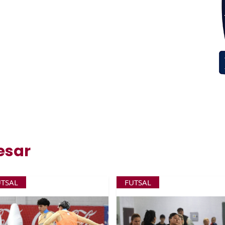
esar
UTSAL
FUTSAL