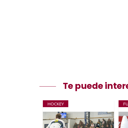
Te puede inter
HOCKEY
F