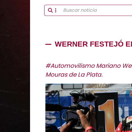
WERNER FESTEJÓ EN
#Automovilismo Mariano Wern
Mouras de La Plata.