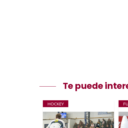
Te puede inter
HOCKEY
F