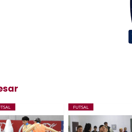
esar
UTSAL
FUTSAL