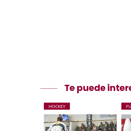
Te puede inter
HOCKEY
F