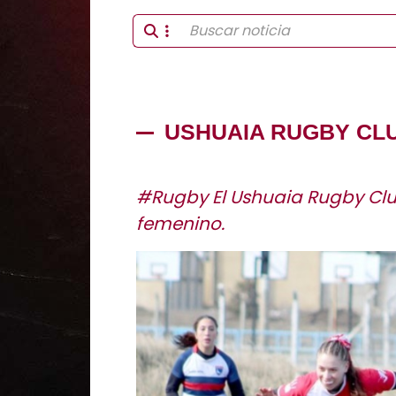
USHUAIA RUGBY CLU
#Rugby El Ushuaia Rugby Clu
femenino.