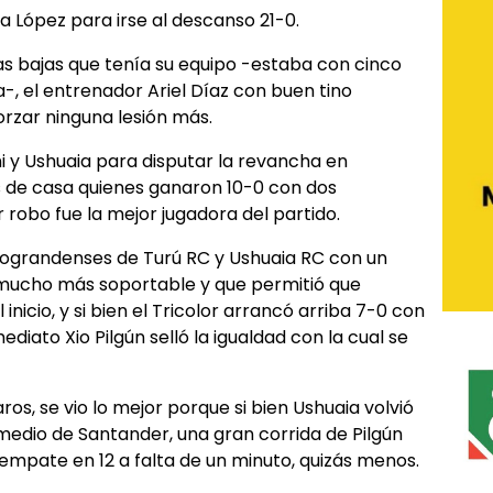
a López para irse al descanso 21-0.
as bajas que tenía su equipo -estaba con cinco
a-, el entrenador Ariel Díaz con buen tino
orzar ninguna lesión más.
i y Ushuaia para disputar la revancha en
as de casa quienes ganaron 10-0 con dos
 robo fue la mejor jugadora del partido.
 riograndenses de Turú RC y Ushuaia RC con un
l, mucho más soportable y que permitió que
nicio, y si bien el Tricolor arrancó arriba 7-0 con
ediato Xio Pilgún selló la igualdad con la cual se
ros, se vio lo mejor porque si bien Ushuaia volvió
edio de Santander, una gran corrida de Pilgún
mpate en 12 a falta de un minuto, quizás menos.