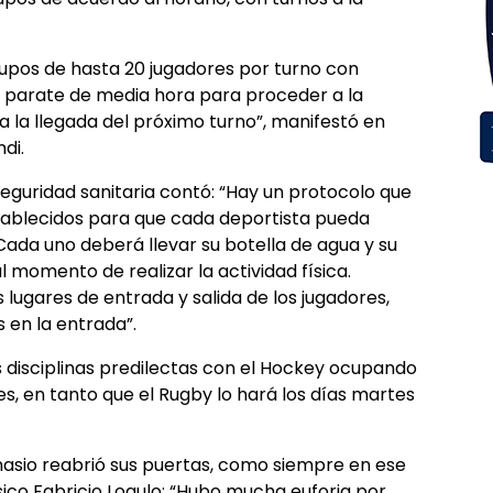
grupos de hasta 20 jugadores por turno con
n parate de media hora para proceder a la
ta la llegada del próximo turno”, manifestó en
di.
seguridad sanitaria contó: “Hay un protocolo que
establecidos para que cada deportista pueda
Cada uno deberá llevar su botella de agua y su
l momento de realizar la actividad física.
 lugares de entrada y salida de los jugadores,
 en la entrada”.
us disciplinas predilectas con el Hockey ocupando
es, en tanto que el Rugby lo hará los días martes
nasio reabrió sus puertas, como siempre en ese
sico Fabricio Logulo: “Hubo mucha euforia por