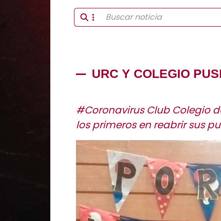
URC Y COLEGIO PU
#Coronavirus Club Colegio de
los primeros en reabrir sus pu