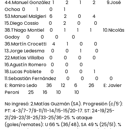
44.Manuel González 1 2 1 2 9.José
Ochoa 0 1 0 1
53.Manuel Malgieri 6 2 0 4
15.Diego Cossio 0 2 0 0
38.Thiago Montiel 0 1 1 1 10.Nicolás
Godoy 0 0 0 0
36.Martín Crocetti 4 1 0 0
13.Jorge Ledesma 0 0 1 0
22.Matías Villalba 0 0 0 0
16.Agustín Romero 0 0 0
18.Lucas Poblete 0 0 0 1
11.Sebastián Fernández 0 0 0 0
E: Ramiro Ledo 36 12 6 26 E: Javier
Peroni 25 16 10 10
No ingresó: 2.Matías Guzmán (SA). Progresión (c/5’):
PT: 4-3/7-7/9-11/11-14/15-15/20-17. ST: 24-19/25-
21/29-23/31-25/33-25/36-25. % ataque
(goles/remates): U 66 % (36/48), SA 49 % (25/51). %