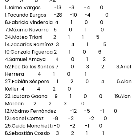
G A D As.
1.Jaime Vargas -13 -3 -4 0
1.Facundo Burgos -28 -10 -4 0
8.Fabricio Vinderola 4 1 0 0
7.Máximo Navarro 5 0 1 0
34.Mateo Trioni 2 1 1 5
14.Zacarías Ramírez 3 4 1 5
10.Gonzalo Figueroa 2 1 0 6
4.Samuel Amaya 4 0 1 2
52.Fco.De los Santos 7 0 3 2 3.Ariel
Herrera 4 1 0 1
27.Fabián Séspere 1 2 0 4 6.Alan
Keller 4 4 2 0
23.Lautaro Gaona 9 1 0 0 19.Alan
McLean 2 2 3 0
12.Máximo Fernández -12 -5 -1 0
12.Leonel Cortez -8 -2 -2 0
25.Guido Monchietti -0 -2 -1 0
8.Sebastián Cossio 3 2 1 1