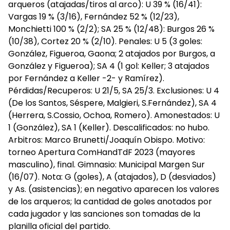
arqueros (atajadas/tiros al arco): U 39 % (16/41):
Vargas 19 % (3/16), Fernández 52 % (12/23),
Monchietti 100 % (2/2); SA 25 % (12/48): Burgos 26 %
(10/38), Cortez 20 % (2/10). Penales: U 5 (3 goles:
González, Figueroa, Gaona; 2 atajados por Burgos, a
González y Figueroa); SA 4 (1 gol: Keller; 3 atajados
por Fernández a Keller -2- y Ramírez).
Pérdidas/Recuperos: U 21/5, SA 25/3. Exclusiones: U 4
(De los Santos, Séspere, Malgieri, S.Fernández), SA 4
(Herrera, S.Cossio, Ochoa, Romero). Amonestados: U
1 (González), SA 1 (Keller). Descalificados: no hubo.
Arbitros: Marco Brunetti/Joaquín Obispo. Motivo:
torneo Apertura ComHandTdF 2023 (mayores
masculino), final. Gimnasio: Municipal Margen Sur
(16/07). Nota: G (goles), A (atajados), D (desviados)
y As. (asistencias); en negativo aparecen los valores
de los arqueros; la cantidad de goles anotados por
cada jugador y las sanciones son tomadas de la
planilla oficial del partido.