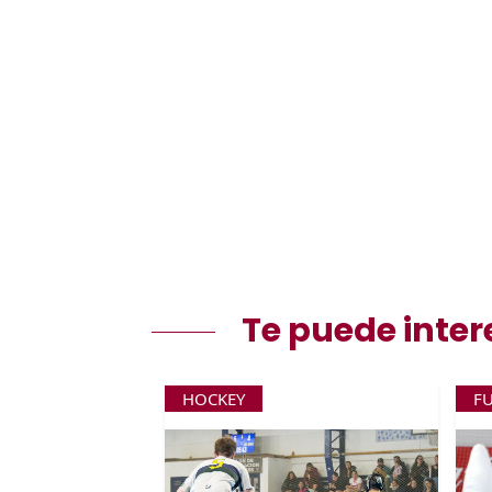
Te puede inter
HOCKEY
F