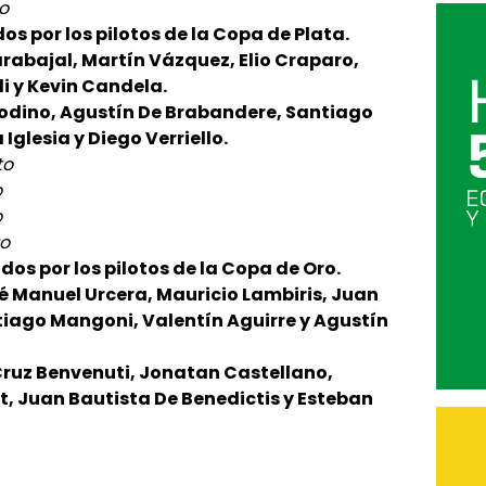
io
dos por los pilotos de la Copa de Plata.
arabajal, Martín Vázquez, Elio Craparo,
li y Kevin Candela.
Todino, Agustín De Brabandere, Santiago
Iglesia y Diego Verriello.
to
o
o
to
dos por los pilotos de la Copa de Oro.
é Manuel Urcera, Mauricio Lambiris, Juan
ntiago Mangoni, Valentín Aguirre y Agustín
Cruz Benvenuti, Jonatan Castellano,
t, Juan Bautista De Benedictis y Esteban