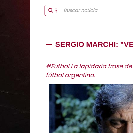
SERGIO MARCHI: "V
#Futbol La lapidaria frase de
fútbol argentino.