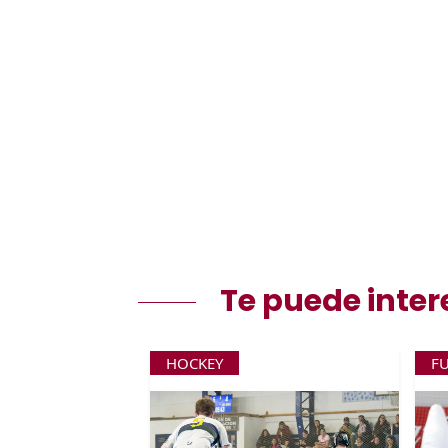
Te puede inter
HOCKEY
F