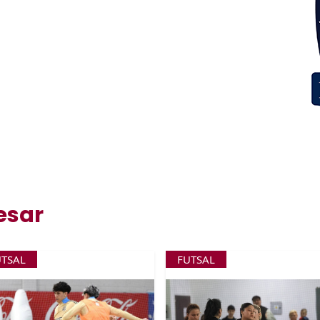
esar
UTSAL
FUTSAL