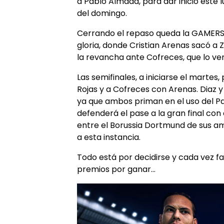
a Pablo Almada, para dar inicio este l
del domingo.
Cerrando el repaso queda la GAMERS 
gloria, donde Cristian Arenas sacó a 
la revancha ante Cofreces, que lo ven
Las semifinales, a iniciarse el marte
Rojas y a Cofreces con Arenas. Diaz 
ya que ambos priman en el uso del Pa
defenderá el pase a la gran final con
entre el Borussia Dortmund de sus am
a esta instancia.
Todo está por decidirse y cada vez f
premios por ganar…