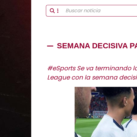
SEMANA DECISIVA P
#eSports Se va terminando la
League con la semana decisiv