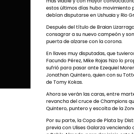
más viable y con mayor convocatoria a
estos últimos días hubo movimiento p
debían disputarse en Ushuaia y Rio G
Después del título de Braian Lizarrag
consagrar a su nuevo campeón y son cu
puerta de alzarse con la corona.
En llaves muy disputadas, que tuvieron
Facundo Pérez, Mike Rojas hizo lo pr
sufrió para pasar ante Ezequiel Moreno
Jonathan Quintero, quien con su Tott
de Tomy Kokas.
Ahora se verán las caras, entre martes
revancha del cruce de Champions qu
Quintero, puntero y escolta de la Zon
Por su parte, la Copa de Plata by Dis
previa con Ulises Galarza venciendo 