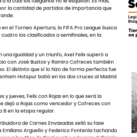
 la cual los fueguinos no le esquivan. Es más,
or la cantidad de partidos de importancia que
rande.
a en el Torneo Apertura, la FIFA Pro League busca
atro los clasificados a semifinales, en la
 una igualdad y un triunfo, Axel Felix superó a
opio con José Bustos y Ramiro Cofreces también
. El distinto que sí lo hizo de forma perfecta fue
enham Hotspur batió en los dos cruces al Madrid
 y jueves, Felix con Rojas en lo que será la
e dejó a Rojas como vencedor y Cofreces con
a B en la etapa regular.
tribuidora de Carnes Envasadas selló su fase
a Emiliano Arguello y Federico Fontenla tachando