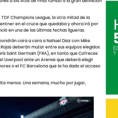
unes a los 4tos de Final rumbo a la gran definición
TDF Champions League, la otra mitad de la
Zentner en el cruce que quedaba y ahora irá por
ció en una de las últimas fechas ligueras.
s, pondrán cara a cara a Nahuel Diaz con Mike
y Rojas deberán mutar entre sus equipos elegidos
ris Saint Germain (FRA), en tanto que Cofreces
 el Liverpool ante un Arenas que deberá elegir
ores o el FC Barcelona que la ha dado el acceso
alta menos. Una semana, mucho por jugar,