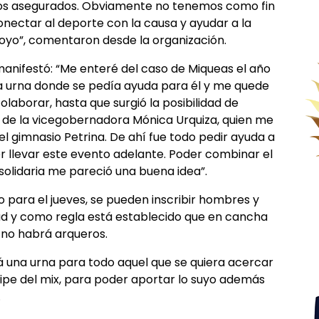
dos asegurados. Obviamente no tenemos como fin
nectar al deporte con la causa y ayudar a la
poyo”, comentaron desde la organización.
, manifestó: “Me enteré del caso de Miqueas el año
 urna donde se pedía ayuda para él y me quede
aborar, hasta que surgió la posibilidad de
a de la vicegobernadora Mónica Urquiza, quien me
l gimnasio Petrina. De ahí fue todo pedir ayuda a
r llevar este evento adelante. Poder combinar el
olidaria me pareció una buena idea”.
to para el jueves, se pueden inscribir hombres y
dad y como regla está establecido que en cancha
 no habrá arqueros.
rá una urna para todo aquel que se quiera acercar
cipe del mix, para poder aportar lo suyo además
.