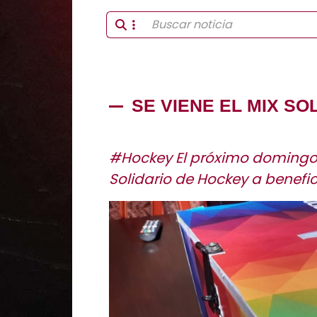
SE VIENE EL MIX SO
#Hockey El próximo domingo s
Solidario de Hockey a benefi