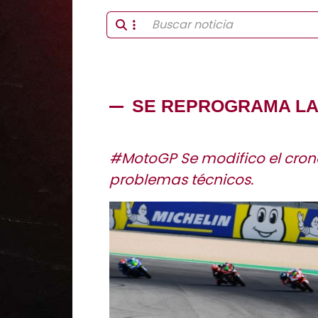
SE REPROGRAMA LA 
#MotoGP Se modifico el cron
problemas técnicos.