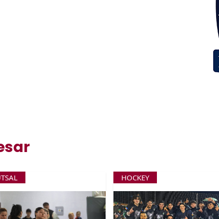
esar
UTSAL
HOCKEY