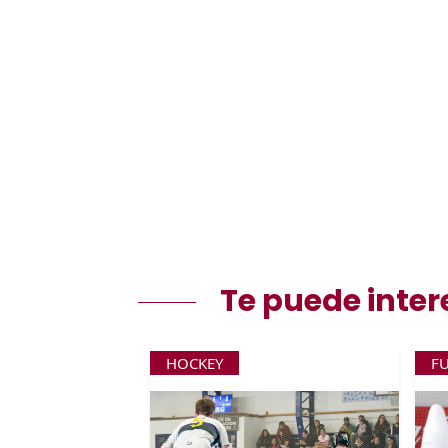
Te puede inter
HOCKEY
F