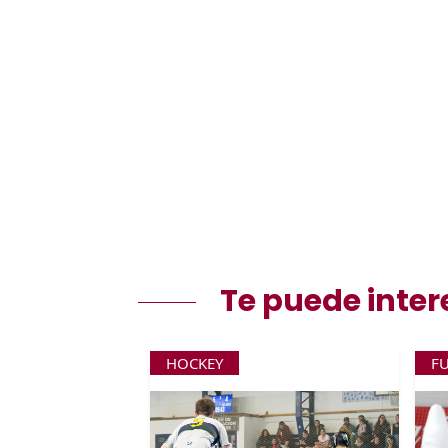
Te puede inter
HOCKEY
F