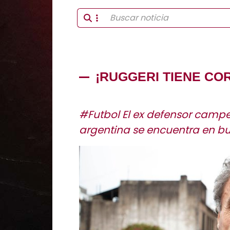
¡RUGGERI TIENE CO
#Futbol El ex defensor camp
argentina se encuentra en bu