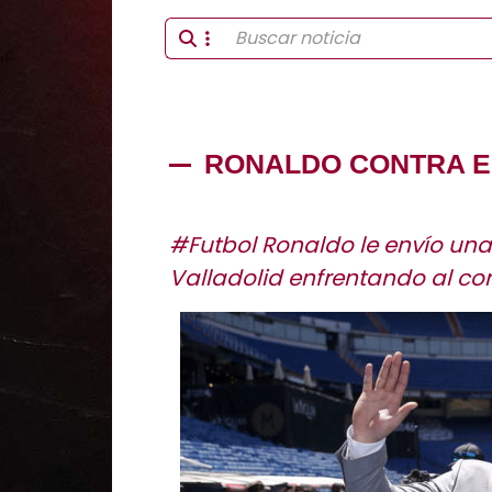
RONALDO CONTRA EL
#Futbol Ronaldo le envío una
Valladolid enfrentando al cor