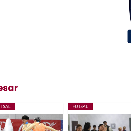
esar
UTSAL
FUTSAL