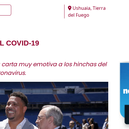
Ushuaia, Tierra
del Fuego
 COVID-19
 carta muy emotiva a los hinchas del
onavirus.