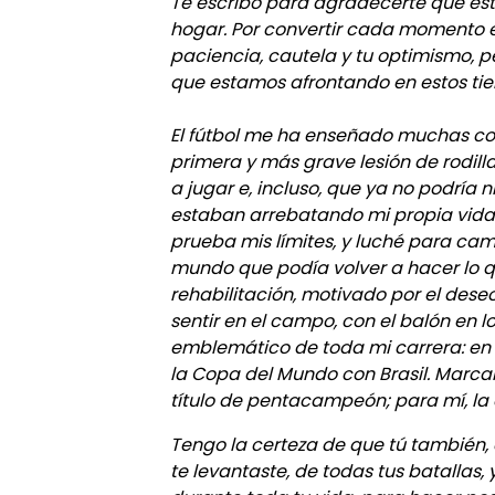
Te escribo para agradecerte que est
hogar. Por convertir cada momento e
paciencia, cautela y tu optimismo, p
que estamos afrontando en estos tiem
El fútbol me ha enseñado muchas cos
primera y más grave lesión de rodill
a jugar e, incluso, que ya no podría 
estaban arrebatando mi propia vida
prueba mis límites, y luché para cam
mundo que podía volver a hacer lo 
rehabilitación, motivado por el deseo
sentir en el campo, con el balón en lo
emblemático de toda mi carrera: en 2
la Copa del Mundo con Brasil. Marcan
título de pentacampeón; para mí, la
Tengo la certeza de que tú también,
te levantaste, de todas tus batallas,