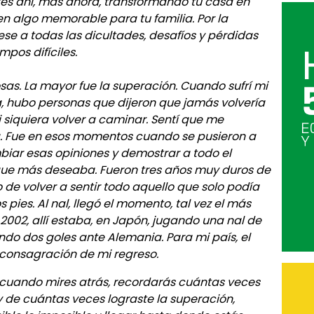
és ahí, más ahora, transformando tu casa en
n algo memorable para tu familia. Por la
ese a todas las dicultades, desafíos y pérdidas
pos difíciles.
as. La mayor fue la superación. Cuando sufrí mi
a, hubo personas que dijeron que jamás volvería
ni siquiera volver a caminar. Sentí que me
. Fue en esos momentos cuando se pusieron a
biar esas opiniones y demostrar a todo el
que más deseaba. Fueron tres años muy duros de
 de volver a sentir todo aquello que solo podía
s pies. Al nal, llegó el momento, tal vez el más
002, allí estaba, en Japón, jugando una nal de
do dos goles ante Alemania. Para mi país, el
 consagración de mi regreso.
 cuando mires atrás, recordarás cuántas veces
 y de cuántas veces lograste la superación,