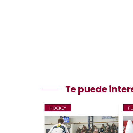
Te puede inter
HOCKEY
F