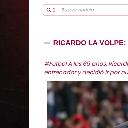
RICARDO LA VOLPE:
#Futbol A los 69 años, Ricar
entrenador y decidió ir por nu