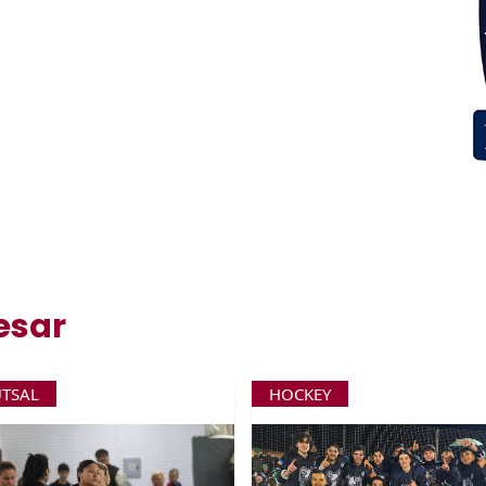
esar
UTSAL
HOCKEY