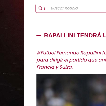
RAPALLINI TENDRÁ 
#Futbol Fernando Rapallini f
para dirigir el partido que a
Francia y Suiza.