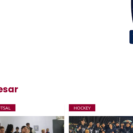
esar
UTSAL
HOCKEY