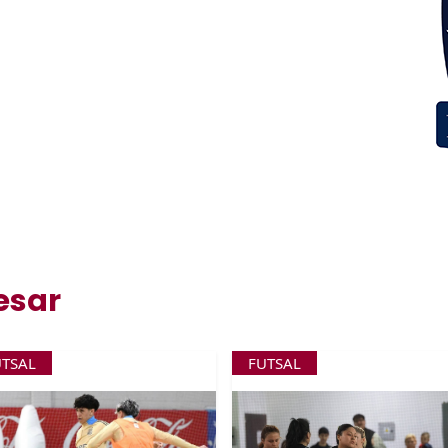
esar
UTSAL
FUTSAL