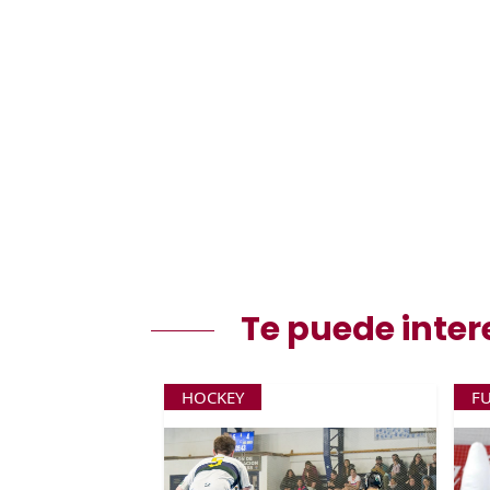
Te puede inter
HOCKEY
F