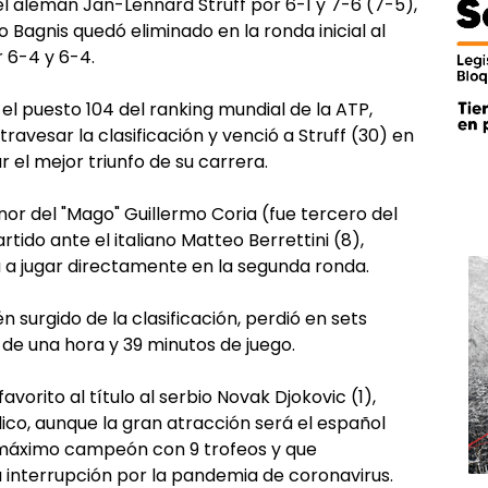
 alemán Jan-Lennard Struff por 6-1 y 7-6 (7-5),
Bagnis quedó eliminado en la ronda inicial al
 6-4 y 6-4.
 el puesto 104 del ranking mundial de la ATP,
travesar la clasificación y venció a Struff (30) en
 el mejor triunfo de su carrera.
or del "Mago" Guillermo Coria (fue tercero del
ido ante el italiano Matteo Berrettini (8),
rá a jugar directamente en la segunda ronda.
n surgido de la clasificación, perdió en sets
o de una hora y 39 minutos de juego.
orito al título al serbio Novak Djokovic (1),
ico, aunque la gran atracción será el español
o, máximo campeón con 9 trofeos y que
a interrupción por la pandemia de coronavirus.