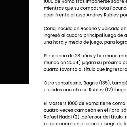
1000 de Roma tras imponerse sobre el
mientras que su compatriota Facundo 
caer frente al ruso Andrey Rublev por
Coria, nacido en Rosario y ubicado en
ingresó al cuadro principal luego de a
una hora y media de juego, para lograr
El rosarino de 28 años y hermano men
mundo en 2004) jugará su próximo part
cuarto favorito al título que ingresa
Otro santafesino, Bagnis (135), tambié
corridos con el ruso Rublev (12) lueg
El Masters 1000 de Roma tiene como fav
cuatro veces campeón en el Foro Itál
Rafael Nadal (2), defensor del títul
reaparecerá en el circuito luego de l