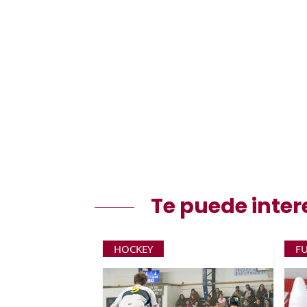
Te puede inter
HOCKEY
F