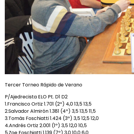
Tercer Torneo Rápido de Verano
P/Ajedrecista ELO Pt. D1 D2
1.Francisco Ortiz 1.701 (2º) 4,0 13,5 13,5
2.Salvador Almirón 1.381 (4º) 3,5 13,5 11,5
3.Tomás Foschiatti 1.424 (3º) 3,5 12,5 12,0
4.Andrés Ortiz 2.001 (1º) 3,5 12,0 10,5
5.Zoe Foschiatti 1.139 (7º) 3,0 10,0 6,0