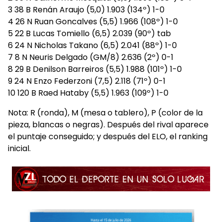
3 38 B Renán Araujo (5,0) 1.903 (134º) 1-0
4 26 N Ruan Goncalves (5,5) 1.966 (108º) 1-0
5 22 B Lucas Tomiello (6,5) 2.039 (90º) tab
6 24 N Nicholas Takano (6,5) 2.041 (88º) 1-0
7 8 N Neuris Delgado (GM/8) 2.636 (2º) 0-1
8 29 B Denilson Barreiros (5,5) 1.988 (101º) 1-0
9 24 N Enzo Federzoni (7,5) 2.118 (71º) 0-1
10 120 B Raed Hataby (5,5) 1.963 (109º) 1-0
Nota: R (ronda), M (mesa o tablero), P (color de la
pieza, blancas o negras). Después del rival aparece
el puntaje conseguido; y después del ELO, el ranking
inicial.