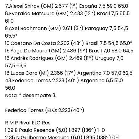
7.Alexei Shirov (GM) 2.677 (1º) España 7,5 59,0 65,0
8.Everaldo Matsuura (GM) 2.433 (12º) Brasil 7,5 55,5
61,0
9.Axel Bachmann (GM) 2.611 (3º) Paraguay 7,5 54,5
65,5*
10.Caetano Da Costa 2.202 (43º) Brasil 7,5 54,5 65,0*
15.Yago De Moura (GM) 2.486 (9º) Brasil 7,0 58,0 64,5
16.Andrés Rodríguez (GM) 2.469 (11º) Uruguay 7,0
57,5 63,5
18.Lucas Coro (MI) 2.366 (17º) Argentina 7,0 57,0 62,5
43.Federico Torres 2.223 (40º) Argentina 6,5 51,0
56,0
Nota: * desempate 3.
Federico Torres (ELO: 2.223/40º)
R M P Rival ELO Res.
1 39 B Paulo Resende (5,0) 1.897 (136º) 1-0
2 35 N Guilherme Mesquita (6,0) 1.895 (138º) 0-1