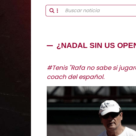
¿NADAL SIN US OPE
#Tenis "Rafa no sabe si jugar
coach del español.