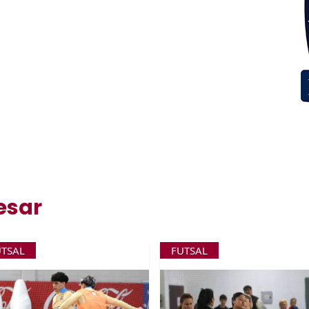
esar
UTSAL
FUTSAL