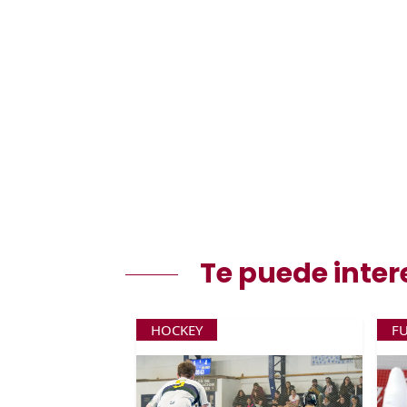
Te puede inter
HOCKEY
F