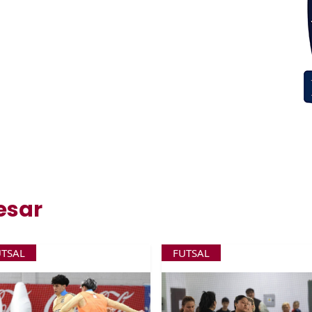
esar
UTSAL
FUTSAL