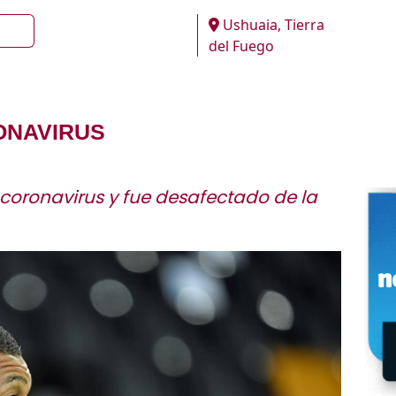
Ushuaia, Tierra
del Fuego
ONAVIRUS
coronavirus y fue desafectado de la