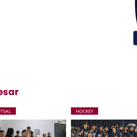
esar
UTSAL
HOCKEY