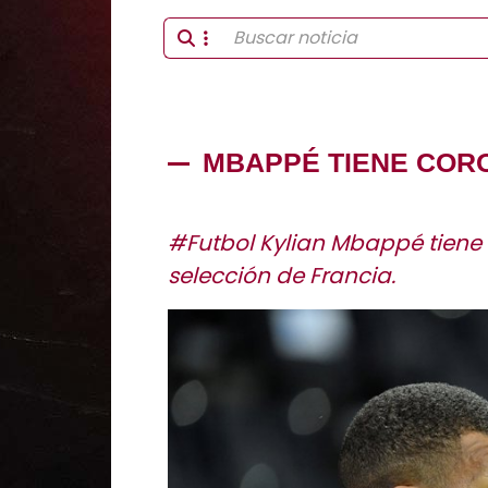
MBAPPÉ TIENE COR
#Futbol Kylian Mbappé tiene 
selección de Francia.