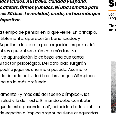
ados Unidos, Australia, Canadá y España.
s atletas, firmes y unidos. Ni una semana para
s 30 días. La realidad, cruda, no hizo más que
deportiva.
 tiempo de pensar en lo que viene. En principio,
fectiblemente, aparecerán beneficiados y
 Aquellos a los que la postergación les permitirá
; otros que entrenarán con más fuerza,
ive apuntalarán la cabeza, esa que tanta
El factor psicológico. Del otro lado surgirán
o podría jugarles una mala pasada. Asoma lo
do dejar la actividad tras los Juegos Olímpicos.
aba en lo más profundo.
camente -y más allá del sueño olímpico-, los
salud y la del resto. El mundo debe combatir
ue la está pasando mal", coinciden todos ante la
 delegación olímpica argentina tiene aseguradas