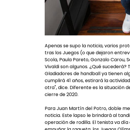
Apenas se supo la noticia, varios pro
tras los Juegos (o que dejaron entreve
Scola, Paula Pareto, Gonzalo Carou, 
Vivaldi son algunos. ¿Qué sucederá?
Gladiadores de handball ya tienen al
cumplirá 41 años, estirará la activid
otra", dice. Diferente es la situación 
cierre de 2020.
Para Juan Martín del Potro, doble m
noticia. Este lapso le brindará al ta
operación de rodilla. El tenista va dí
empuñar la raqueta, los Juegos Olímp