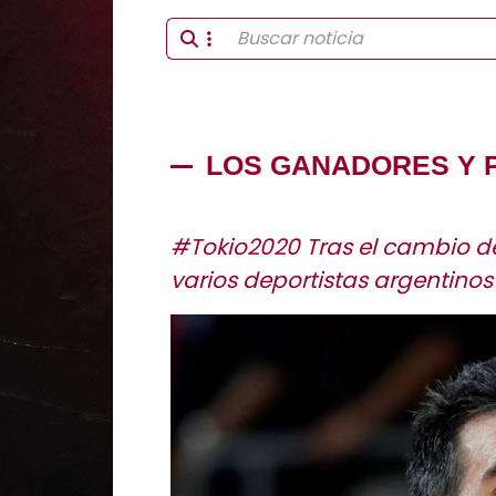
LOS GANADORES Y P
#Tokio2020 Tras el cambio de
varios deportistas argentinos