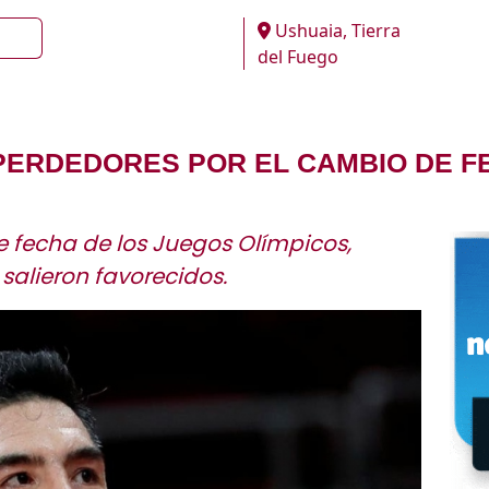
Ushuaia, Tierra
del Fuego
ERDEDORES POR EL CAMBIO DE FE
 fecha de los Juegos Olímpicos,
 salieron favorecidos.