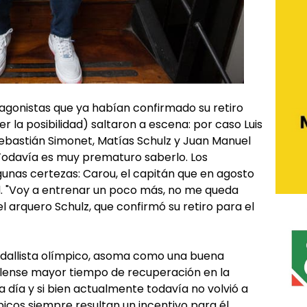
tagonistas que ya habían confirmado su retiro
r la posibilidad) saltaron a escena: por caso Luis
Sebastián Simonet, Matías Schulz y Juan Manuel
 Todavía es muy prematuro saberlo. Los
gunas certezas: Carou, el capitán que en agosto
ad. "Voy a entrenar un poco más, no me queda
del arquero Schulz, que confirmó su retiro para el
edallista olímpico, asoma como una buena
ndilense mayor tiempo de recuperación en la
a a día y si bien actualmente todavía no volvió a
icos siempre resultan un incentivo para él.