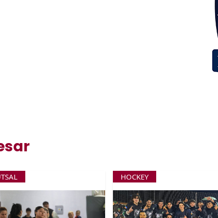
esar
UTSAL
HOCKEY