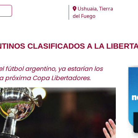
Ushuaia, Tierra
del Fuego
TINOS CLASIFICADOS A LA LIBERT
 fútbol argentino, ya estarían los
a próxima Copa Libertadores.