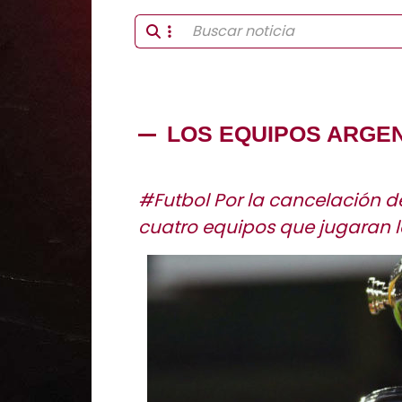
LOS EQUIPOS ARGEN
#Futbol Por la cancelación del
cuatro equipos que jugaran l