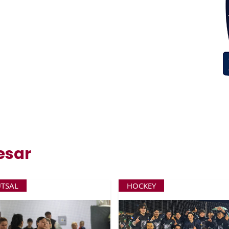
esar
UTSAL
HOCKEY