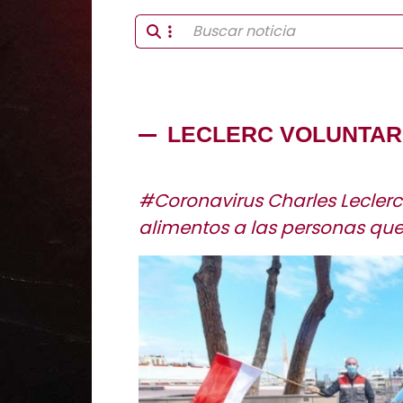
LECLERC VOLUNTARI
#Coronavirus Charles Leclerc
alimentos a las personas que