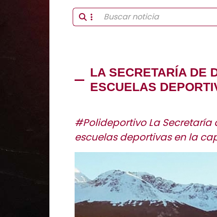
LA SECRETARÍA DE 
ESCUELAS DEPORTI
#Polideportivo La Secretaría 
escuelas deportivas en la cap