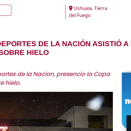
Ushuaia, Tierra
del Fuego
EPORTES DE LA NACIÓN ASISTIÓ A 
SOBRE HIELO
ortes de la Nacion, presencio la Copa
 hielo.