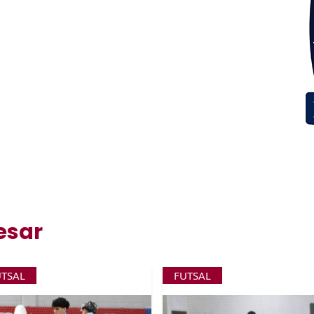
esar
UTSAL
FUTSAL