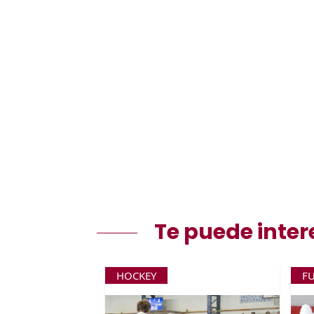
Te puede inter
HOCKEY
F