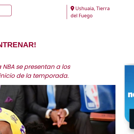
Ushuaia, Tierra
del Fuego
ENTRENAR!
 NBA se presentan a los
inicio de la temporada.