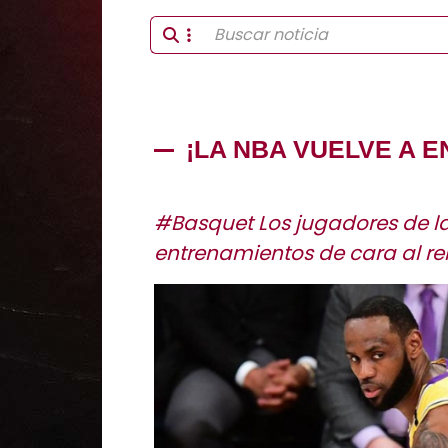
¡LA NBA VUELVE A 
#Basquet Los jugadores de la
entrenamientos de cara al re