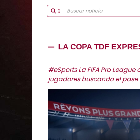
LA COPA TDF EXPRE
#eSports La FIFA Pro League 
jugadores buscando el pase a