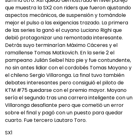
sufriría otro. Así quedó demostrado el nivel parejo
que muestra la SX2 con riders que fueron ajustando
aspectos mecánicos, de suspensión y tomándole
mejor el pulso a las exigencias trazado. La primera
de las series la ganó el cuyano Luciano Righi que
debió protagonizar una remontada interesante.
Detrás suyo terminarían Máximo Cáceres y el
ramallense Tomas Matkovich. En la serie 2 el
pampeano Julián Seibel hizo pie y fue contundente,
no sin antes lidiar con el cordobés Tomas Moyano y
el chileno Sergio Villaronga. La final tuvo también
debates interesantes pero consiguió el piloto de
KTM #75 quedarse con el premio mayor. Moyano
sería el segundo tras una carrera inteligente con un
Villaronga desafiante pero que cometió un error
sobre el final y pagó con un puesto para quedar
cuarto. Fue tercero Lautaro Toro.
SX1