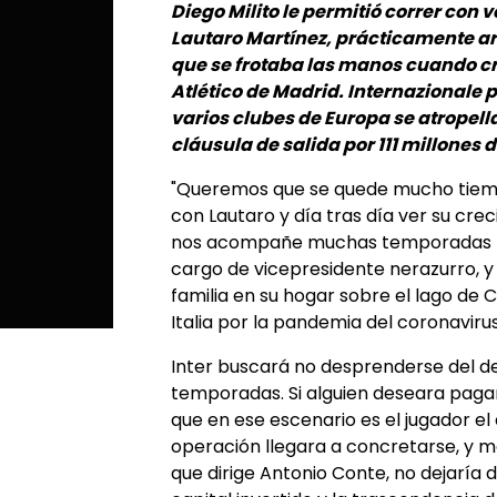
Diego Milito le permitió correr con v
Lautaro Martínez, prácticamente ar
que se frotaba las manos cuando cre
Atlético de Madrid. Internazionale 
varios clubes de Europa se atropell
cláusula de salida por 111 millones 
"Queremos que se quede mucho tiemp
con Lautaro y día tras día ver su crec
nos acompañe muchas temporadas más
cargo de vicepresidente nerazurro, y 
familia en su hogar sobre el lago d
Italia por la pandemia del coronavirus
Inter buscará no desprenderse del de
temporadas. Si alguien deseara pagar
que en ese escenario es el jugador el q
operación llegara a concretarse, y má
que dirige Antonio Conte, no dejaría 