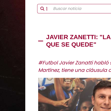
JAVIER ZANETTI: "
QUE SE QUEDE"
#Futbol Javier Zanatti habló 
Martínez, tiene una cláusula d