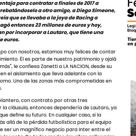
entaja para contratar a finales de 2017 a
rebatándoselo a otro amigo, a Diego Simeone,
ía que se llevaba a la joya de Racing a
pagó entonces 23 millones de euros y hoy,
an por incorporar a Lautaro, que tiene una
de euros.
o con nosotros, estamos muy felices de contar
imiento. Él es parte de nuestro patrimonio y ojalá
", le confiesa Zanetti a LA NACION, desde su
en el aislamiento que lleva adelante con la
e Como. Una de las zonas más comprometidas en
.
lantero, con contrato por otras tres
 la cláusula, entonces dependería de Lautaro, ya
ue define su futuro. En cualquier caso, si la
s allá de la pérdida futbolística para el equipo
de ser un magnífico negocio para Inter entre el