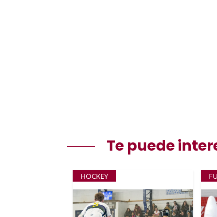
Te puede inter
HOCKEY
F