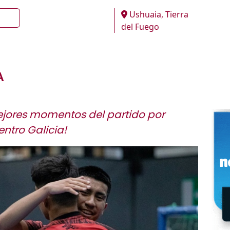
Ushuaia, Tierra
del Fuego
A
jores momentos del partido por
entro Galicia!