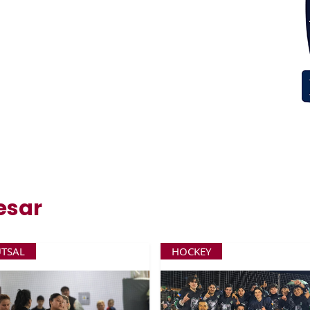
esar
UTSAL
HOCKEY