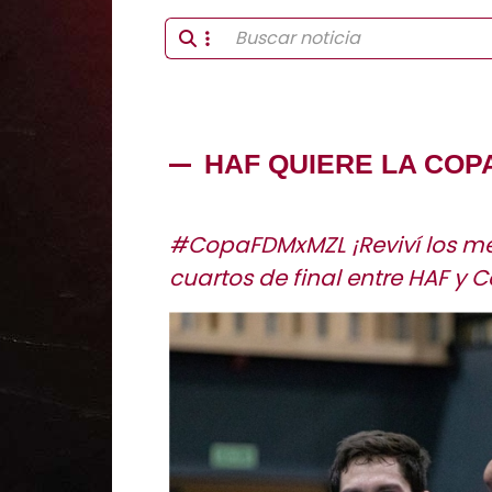
HAF QUIERE LA COP
#CopaFDMxMZL ¡Reviví los me
cuartos de final entre HAF y C