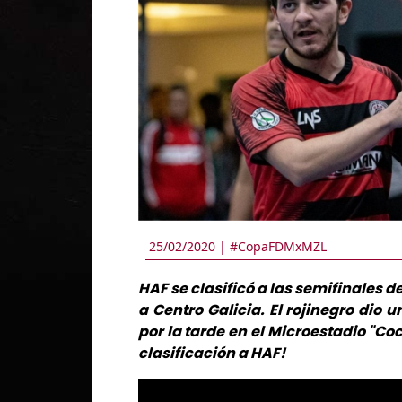
25/02/2020 |
#CopaFDMxMZL
HAF se clasificó a las semifinales d
a Centro Galicia. El rojinegro dio
por la tarde en el Microestadio "Co
clasificación a HAF!