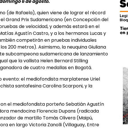
l domingo 6 de agosto.
o (de Rafaela), quien viene de lograr el récord
e el Grand Prix Sudamericano (en Concepción del
 pruebas de velocidad, y además estará en el
 Matías Agustín Castro, y a los hermanos Lucas y
 también competirán en pruebas individuales
los 200 metros). Asimismo, la neuquina Giuliana
mante subcampeona sudamericana de lanzamiento
igual que la vallista Helen Bernard Stilling
, ganadora de cuatro medallas en Bogotá.
 evento: el mediofondista marplatense Uriel
hista santafesina Carolina Scarponi, y la
con el mediofondista porteño Sebatián Agustín
zadora mendocina Florencia Dupans (radicada
anzador de martillo Tomás Olivera (Maipú,
ora en largo Victoria Zanolli (Villaguay, Entre