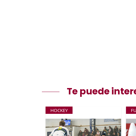
Te puede inter
HOCKEY
F