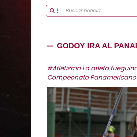
GODOY IRA AL PAN
#Atletismo La atleta fueguina
Campeonato Panamericano en