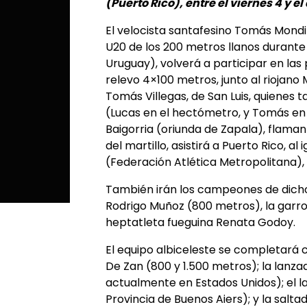
(Puerto Rico), entre el viernes 4 y e
El velocista santafesino Tomás Mondin
U20 de los 200 metros llanos durant
Uruguay), volverá a participar en las
relevo 4×100 metros, junto al riojano
Tomás Villegas, de San Luis, quienes
(Lucas en el hectómetro, y Tomás en 
Baigorria (oriunda de Zapala), fla
del martillo, asistirá a Puerto Rico, al 
(Federación Atlética Metropolitana)
También irán los campeones de dicho
Rodrigo Muñoz (800 metros), la garroc
heptatleta fueguina Renata Godoy.
El equipo albiceleste se completará 
De Zan (800 y 1.500 metros); la lan
actualmente en Estados Unidos); el l
Provincia de Buenos Aiers); y la saltad