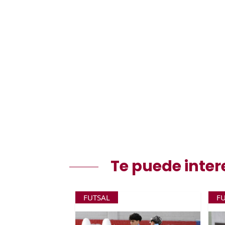
Te puede inter
FUTSAL
F