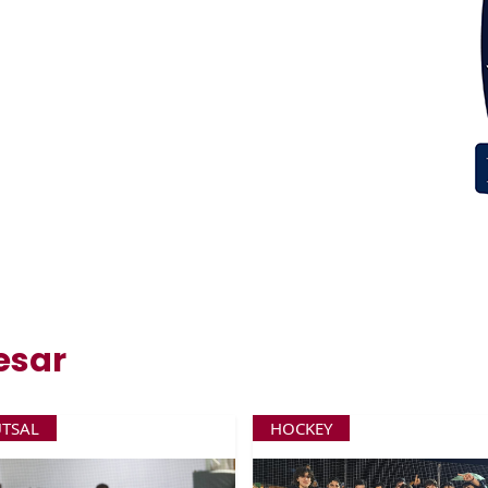
esar
UTSAL
HOCKEY