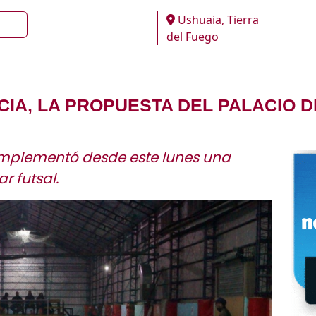
Ushuaia, Tierra
del Fuego
CIA, LA PROPUESTA DEL PALACIO 
 implementó desde este lunes una
r futsal.