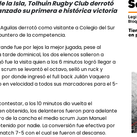
e la Isla, Tolhuin Rugby Club derrotó
nzado su primera e histórica victoria
as Aguilas derrotó como visitante a Colegio del Sur
y puntero de la competencia.
nde fue por lejos la mejor jugada, pese al
 tarde dominical, los dos elencos salieron a
ó fue la visita quien a los 6 minutos logró llegar a
n scrum se levantó el octavo, selló un ruck y
 por donde ingresó el full back Julián Vaquera
o en velocidad a todos sus marcadores para el 5-
ntestar, a los 10 minutos dio vuelta el
bien obtenido, los delanteros fueron para adelante
ntro de la cancha el medio scrum Juan Manuel
tenido por nadie. La conversión fue efectiva por
match 7-5 con el cual se fueron al descanso.