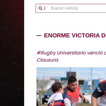
ENORME VICTORIA D
#Rugby Universitario venció a
Clausura.