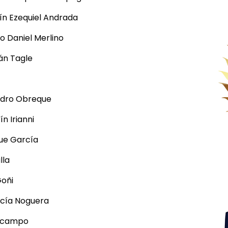
 Ezequiel Andrada
 Daniel Merlino
n Tagle
dro Obreque
 Irianni
ue García
lla
oñi
cía Noguera
Ocampo