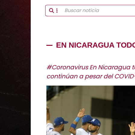
EN NICARAGUA TODO
#Coronavirus En Nicaragua t
continúan a pesar del COVID-