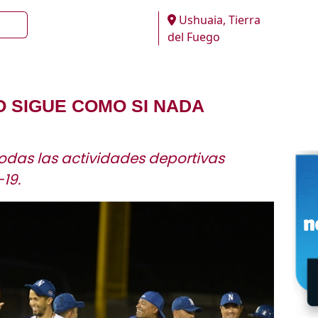
Ushuaia, Tierra
del Fuego
 SIGUE COMO SI NADA
odas las actividades deportivas
19.