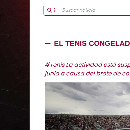
EL TENIS CONGELAD
#Tenis La actividad está susp
junio a causa del brote de co