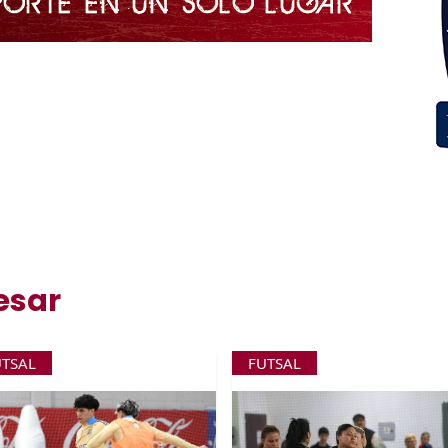
esar
UTSAL
FUTSAL