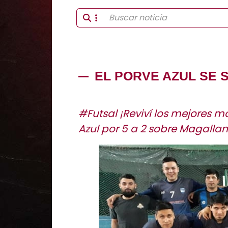
EL PORVE AZUL SE 
#Futsal ¡Reviví los mejores mo
Azul por 5 a 2 sobre Magallan