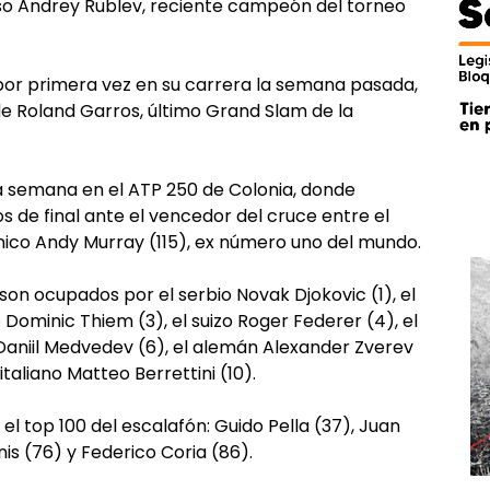
uso Andrey Rublev, reciente campeón del torneo
n por primera vez en su carrera la semana pasada,
de Roland Garros, último Grand Slam de la
ta semana en el ATP 250 de Colonia, donde
 de final ante el vencedor del cruce entre el
tánico Andy Murray (115), ex número uno del mundo.
 son ocupados por el serbio Novak Djokovic (1), el
 Dominic Thiem (3), el suizo Roger Federer (4), el
o Daniil Medvedev (6), el alemán Alexander Zverev
italiano Matteo Berrettini (10).
el top 100 del escalafón: Guido Pella (37), Juan
is (76) y Federico Coria (86).