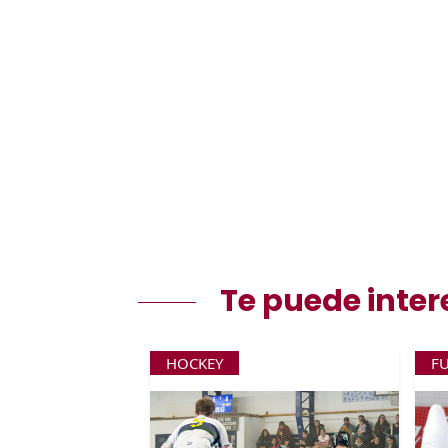
Te puede inter
HOCKEY
F