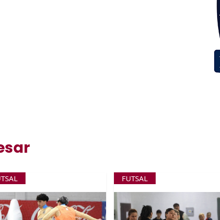
esar
UTSAL
FUTSAL