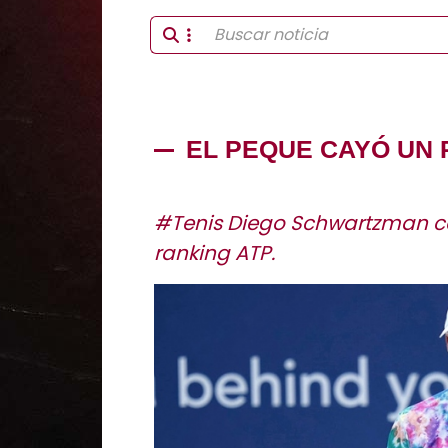
EL PEQUE CAYÓ UN
#Tenis Diego Schwartzman ca
ranking ATP.