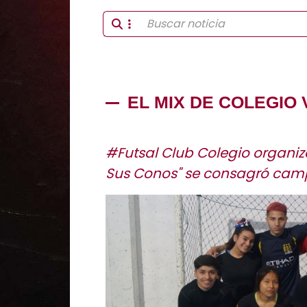
EL MIX DE COLEGIO 
#Futsal Club Colegio organizó
Sus Conos" se consagró cam