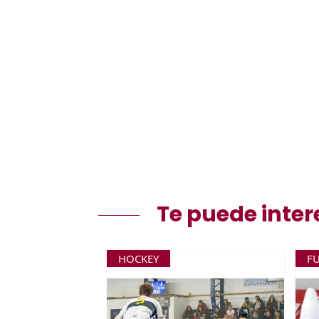
Te puede inter
HOCKEY
F