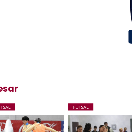
esar
UTSAL
FUTSAL