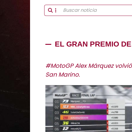
EL GRAN PREMIO DE
#MotoGP Alex Márquez volvió
San Marino.