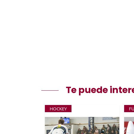
Te puede inter
HOCKEY
F