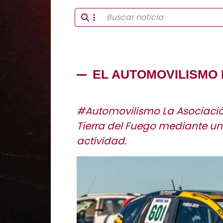
EL AUTOMOVILISMO 
#Automovilismo La Asociación
Tierra del Fuego mediante un
actividad.