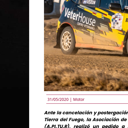
31/05/2020 |
Motor
Ante la cancelación y postergació
Tierra del Fuego, la Asociación de 
(A.PI.TU.R), realizó un pedido a