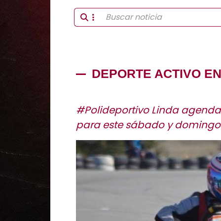
DEPORTE ACTIVO EN
#Polideportivo Linda agend
para este sábado y domingo e